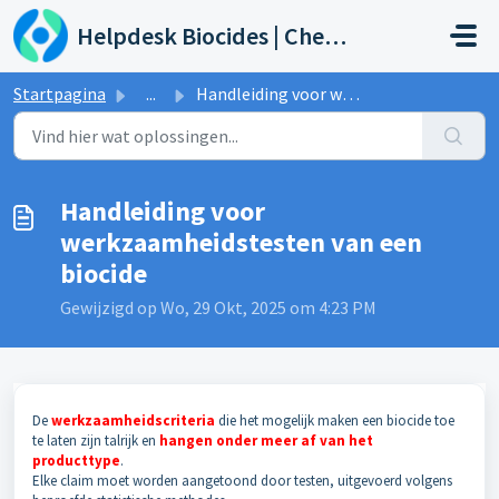
Doorgaan naar hoofdinhoud
Helpdesk Biocides | Chemicals | Products
Startpagina
...
Handleiding voor werkzaamheidstesten van een biocide
Handleiding voor
werkzaamheidstesten van een
biocide
Gewijzigd op Wo, 29 Okt, 2025 om 4:23 PM
De
werkzaamheidscriteria
die het mogelijk maken een biocide toe
te laten zijn talrijk en
hangen onder meer af van het
producttype
.
Elke claim moet worden aangetoond door testen, uitgevoerd volgens