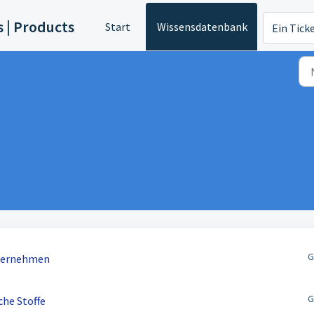
s | Products
Start
Wissensdatenbank
Ein Tick
G
nternehmen
G
che Stoffe