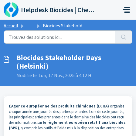
Passer au contenu principal
Helpdesk Biocides | Chemicals | Products
Accueil
...
Biocides Stakeholder Days (Helsinki)
Biocides Stakeholder Days
(Helsinki)
Modifié le Lun, 17 Nov., 2025 à 4:12 H
L'Agence européenne des produits chimiques (ECHA)
organise
chaque année une journée des parties prenantes. Lors de cette journée,
les principales parties prenantes dans le domaine des biocides ont reçu
des informations sur l
e règlement européen relatif aux biocides
(BPR)
, y compris les outils et l'aide mis à la disposition des entreprises.