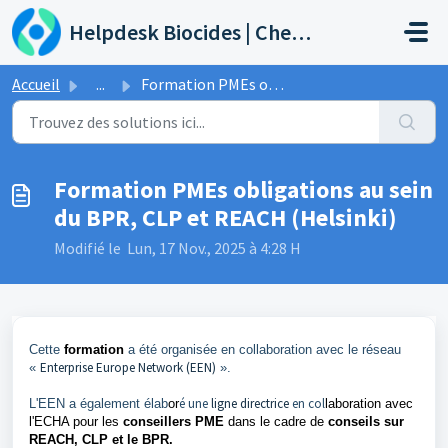
Passer au contenu principal
Helpdesk Biocides | Chemicals | Products
Accueil
...
Formation PMEs obligations au sein du BPR, CLP et REACH (...
Formation PMEs obligations au sein
du BPR, CLP et REACH (Helsinki)
Modifié le Lun, 17 Nov., 2025 à 4:28 H
Cette
formation
a été organisée en collaboration avec le réseau
Enterprise Europe Network (EEN)
«
».
é une
ligne directrice
en col
L'EEN a également élab
or
laboration avec
l'ECHA pour les
conseillers PME
dans le cadre de
conseils sur
REACH, CLP et le BPR.