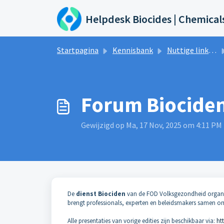
Doorgaan naar hoofdinhoud
Helpdesk Biocides | Chemical
Startpagina
Kennisbank
Nuttige links & Evenementen
Forum Biociden
Gewijzigd op Ma, 17 Nov, 2025 om 4:11 PM
De
dienst Biociden
van de FOD Volksgezondheid organis
brengt professionals, experten en beleidsmakers samen om 
Alle presentaties van vorige edities zijn beschikbaar via:
ht