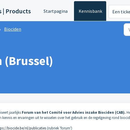
s | Products
Startpagina
Kennisbank
Een tick
Biociden
 (Brussel)
eert jaarlijks
Forum van het Comité voor Advies inzake Biociden (CAB).
He
kennis en ervaringen uit te wisselen over het gebruik en de regelgeving rond biocid
tps://biocide.be/nl/publicaties
(rubriek 'forum')