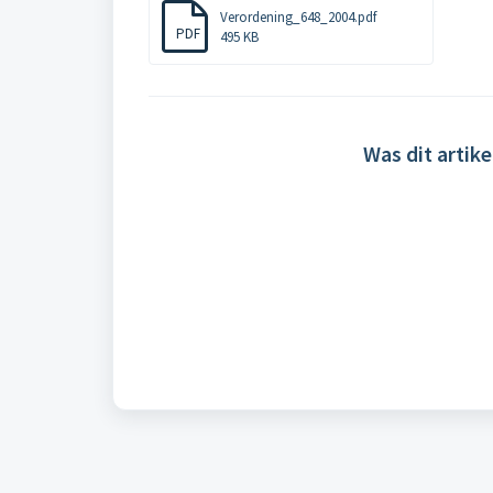
Verordening_648_2004.pdf
PDF
495 KB
Was dit artike