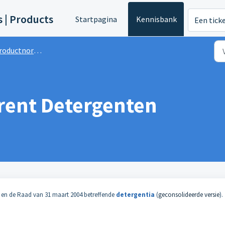
s | Products
Startpagina
Kennisbank
Een tick
roductnormen
rent Detergenten
t en de Raad van 31 maart 2004 betreffende
detergentia
(
geconsolideerde versie
).