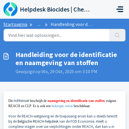
Doorgaan naar hoofdinhoud
Helpdesk Biocides | Chemicals | Products
Startpagina
...
Handleiding voor de identificatie en naamgeving van stoffen
Handleiding voor de identificatie
en naamgeving van stoffen
Gewijzigd op Wo, 29 Okt, 2025 om 3:10 PM
richtsnoer
Dit
beschrijft de
naamgeving en identificatie van stoffen
volgens
REACH en CLP
. Er is ook een
beknopte versie
beschikbaar.
Voor de REACH-wetgeving en de toepassing ervan kan u steeds terecht
bij de
Belgische REACH-helpdesk
van de FOD Economie. Heeft u
complexe vragen over uw verplichtingen onder REACH, dan kan u in