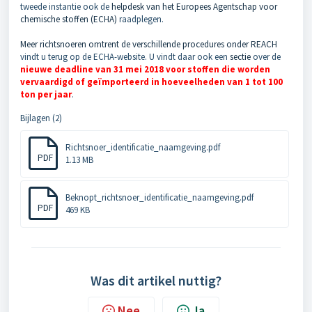
tweede instantie ook de
helpdesk van het Europees Agentschap voor
chemische stoffen (ECHA)
raadplegen.
Meer richtsnoeren omtrent de verschillende procedures onder REACH
vindt u terug op de ECHA-website. U vindt daar ook een
sectie
over de
nieuwe deadline van 31 mei 2018 voor stoffen die worden
vervaardigd of geïmporteerd in hoeveelheden van 1 tot 100
ton per jaar
.
Bijlagen (2)
Richtsnoer_identificatie_naamgeving.pdf
PDF
1.13 MB
Beknopt_richtsnoer_identificatie_naamgeving.pdf
PDF
469 KB
Was dit artikel nuttig?
Nee
Ja