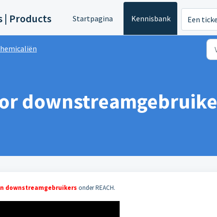
s | Products
Startpagina
Kennisbank
Een tick
hemicaliën
oor downstreamgebruike
van downstreamgebruikers
onder REACH.