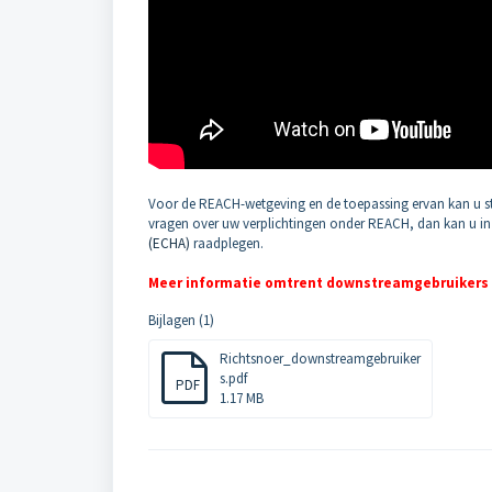
Voor de REACH-wetgeving en de toepassing ervan kan u st
vragen over uw verplichtingen onder REACH, dan kan u in
(ECHA)
raadplegen.
Meer
informatie omtrent downstreamgebruikers
Bijlagen (1)
Richtsnoer_downstreamgebruiker
s.pdf
PDF
1.17 MB