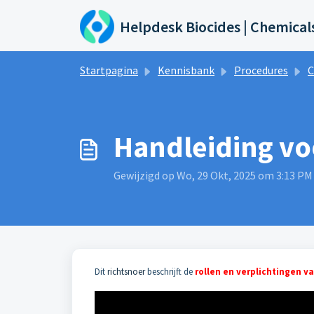
Doorgaan naar hoofdinhoud
Helpdesk Biocides | Chemical
Startpagina
Kennisbank
Procedures
C
Handleiding v
Gewijzigd op Wo, 29 Okt, 2025 om 3:13 PM
Dit
richtsnoer
beschrijft de
rollen en verplichtingen 