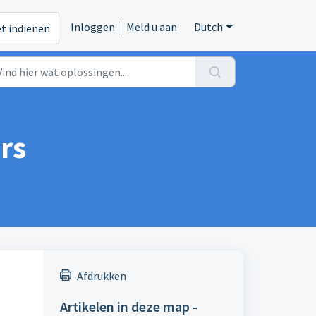
Inloggen
Meld u aan
Dutch
et indienen
rs
Afdrukken
Artikelen in deze map -