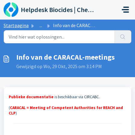
Doorgaan naar hoofdinhoud
Helpdesk Biocides | Chemicals | Products
Startpagina
...
Info van de CARACAL-meetings
Info van de CARACAL-meetings
Gewijzigd op Wo, 29 Okt, 2025 om 3:14 PM
Publieke documentatie
is beschikbaar via
CIRCABC
.
(
CARACAL = Meeting of Competent Authorities for REACH and
CLP
)