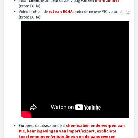
Informatiefiche
omtrent de aanvraag van een
RIN-nummer
(Bron: ECHA)
Video omtrent de
rol van ECHA
onder de nieuwe PIC-verordening
(Bron: ECHA):
Europese database
omtrent
chemicaliën onderworpen aan
PIC, kennisgevingen van import/export, expliciete
toestemmingen/vrijstellingen en de aangewezen