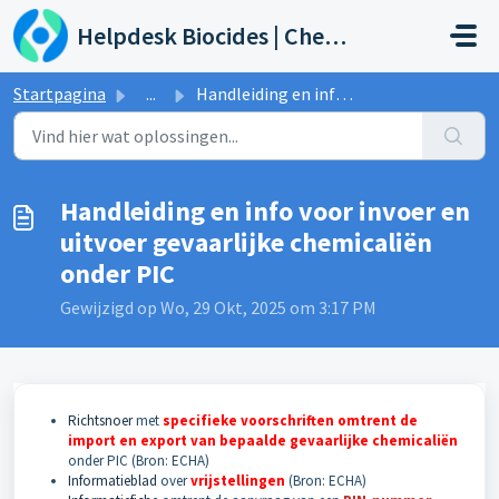
Doorgaan naar hoofdinhoud
Helpdesk Biocides | Chemicals | Products
Startpagina
...
Handleiding en info voor invoer en uitvoer gevaarlijke ch...
Handleiding en info voor invoer en
uitvoer gevaarlijke chemicaliën
onder PIC
Gewijzigd op Wo, 29 Okt, 2025 om 3:17 PM
Richtsnoer
met
specifieke voorschriften omtrent de
import en export van bepaalde gevaarlijke chemicaliën
onder PIC (Bron: ECHA)
Informatieblad
over
vrijstellingen
(Bron: ECHA)