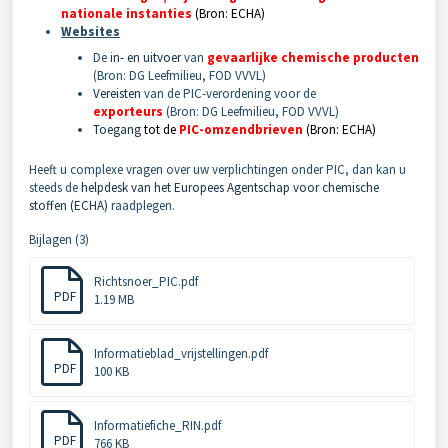
nationale instanties
(Bron: ECHA)
Websites
De
in- en uitvoer
van
gevaarlijke chemische producten
(Bron: DG Leefmilieu, FOD VVVL)
Vereisten
van de PIC-verordening voor de
exporteurs
(Bron: DG Leefmilieu, FOD VVVL)
Toegang
tot de
PIC-omzendbrieven
(Bron: ECHA)
Heeft u complexe vragen over uw verplichtingen onder PIC, dan kan u
steeds de
helpdesk van het Europees Agentschap voor chemische
stoffen (ECHA)
raadplegen.
Bijlagen (3)
Richtsnoer_PIC.pdf
PDF
1.19 MB
Informatieblad_vrijstellingen.pdf
PDF
100 KB
Informatiefiche_RIN.pdf
PDF
766 KB