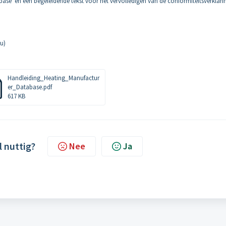
se' en een begeleidende tekst voor het vervolledigen van de conformiteitsverklari
u)
Handleiding_Heating_Manufactur
er_Database.pdf
617 KB
l nuttig?
Nee
Ja