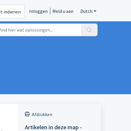
Inloggen
Meld u aan
Dutch
et indienen
Afdrukken
Artikelen in deze map -