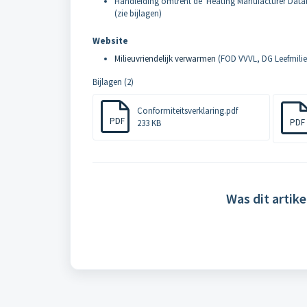
Handleiding omtrent de 'Heating Manufacturer Databa
(zie bijlagen)
Website
Milieuvriendelijk verwarmen
(FOD VVVL, DG Leefmilie
Bijlagen (2)
Conformiteitsverklaring.pdf
PDF
PDF
233 KB
Was dit artike