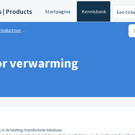
s | Products
Startpagina
Kennisbank
Een tick
roductnormen
or verwarming
 in de heating manufacturer database.