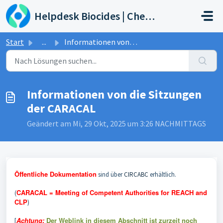
Zum hauptsächlichen Inhalt gehen
Helpdesk Biocides | Chemicals | Products
Start
...
Informationen von die Sitzungen der CARACAL
Informationen von die Sitzungen
der CARACAL
Geändert am Mi, 29 Okt, 2025 um 3:26 NACHMITTAGS
Öffentliche Dokumentation
sind über
CIRCABC
erhältlich.
(
CARACAL = Meeting of Competent Authorities for REACH and
CLP
)
[
Achtung:
Der Weblink in diesem Abschnitt ist zurzeit noch