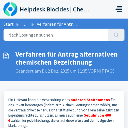
Zum hauptsächlichen Inhalt gehen
Helpdesk Biocides | Chemicals | Products
Start
...
Verfahren für Antrag alternativen chemischen Bezeichnung
Verfahren für Antrag alternativen
chemischen Bezeichnung
Geändert am Di, 2 Dez, 2025 um 11:35 VORMITTAGS
Ein Lieferant kann die Verwendung eines
anderen Stoffnamens
für
das Etikett beantragen (indem er z.B. einen Gattungsnamen wählt), um
die Vertraulichkeit seiner Geschäftstätigkeit und vor allem seine geistigen
Eigentumsrechte zu schützen. Er muss auch eine
Gebühr von 400
€
zahlen für jede Mischung, die es auf diese Weise auf dem belgischen
Markt bringt.