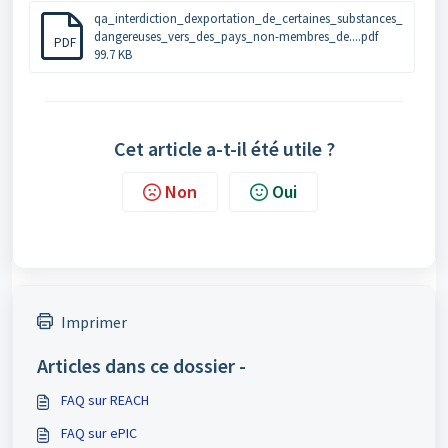
qa_interdiction_dexportation_de_certaines_substances_
dangereuses_vers_des_pays_non-membres_de....pdf
PDF
99.7 KB
Cet article a-t-il été utile ?
Non
Oui
Imprimer
Articles dans ce dossier -
FAQ sur REACH
FAQ sur ePIC