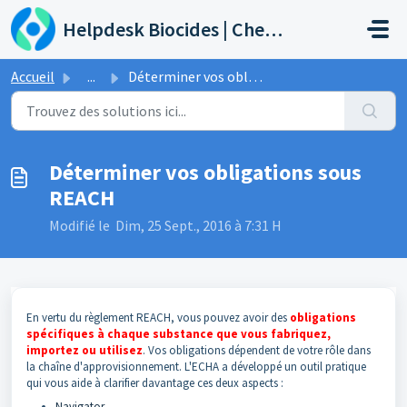
Passer au contenu principal
Helpdesk Biocides | Chemicals | Products
Accueil
...
Déterminer vos obligations sous REACH
Déterminer vos obligations sous
REACH
Modifié le Dim, 25 Sept., 2016 à 7:31 H
En vertu du règlement REACH, vous pouvez avoir des
obligations
spécifiques à chaque substance que vous fabriquez,
importez ou utilisez
. Vos obligations dépendent de votre rôle dans
la chaîne d'approvisionnement. L'ECHA a développé un outil pratique
qui vous aide à clarifier davantage ces deux aspects :
Navigator