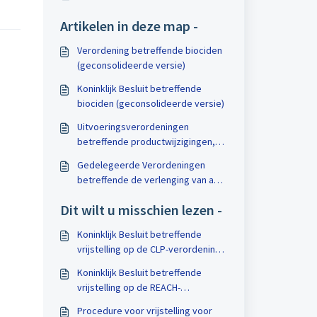
Artikelen in deze map -
Verordening betreffende biociden
(geconsolideerde versie)
Koninklijk Besluit betreffende
biociden (geconsolideerde versie)
Uitvoeringsverordeningen
betreffende productwijzigingen,
identieke producten, te betalen
Gedelegeerde Verordeningen
vergoedingen en het wijzigen van
betreffende de verlenging van aan
bijlage I van Verordening 528/2012
wederzijdse erkenning
Dit wilt u misschien lezen -
onderworpen biociden en het
werkprogramma van alle
Koninklijk Besluit betreffende
bestaande werkzame stoffen
vrijstelling op de CLP-verordening
in het belang van defensie
Koninklijk Besluit betreffende
vrijstelling op de REACH-
verordening in het belang van
Procedure voor vrijstelling voor