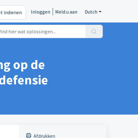
Inloggen
Meld u aan
Dutch
et indienen
ing op de
 defensie
Afdrukken