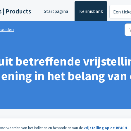
s | Products
Startpagina
Kennisbank
Een tick
iociden
uit betreffende vrijstell
ening in het belang van
e voorwaarden van het indienen en behandelen van de
vrijstelling op de REACH-