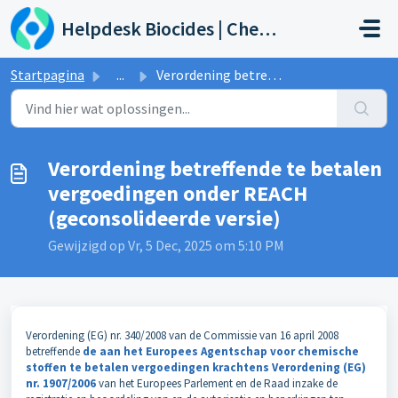
Doorgaan naar hoofdinhoud
Helpdesk Biocides | Chemicals | Products
Startpagina
...
Verordening betreffende te betalen vergoedingen onder REA...
Verordening betreffende te betalen
vergoedingen onder REACH
(geconsolideerde versie)
Gewijzigd op Vr, 5 Dec, 2025 om 5:10 PM
Verordening (EG) nr. 340/2008 van de Commissie van 16 april 2008
betreffende
de aan het Europees Agentschap voor chemische
stoffen
te betalen vergoedingen
krachtens Verordening (EG)
nr. 1907/2006
van het Europees Parlement en de Raad inzake de