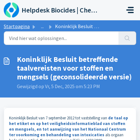
Doorgaan naar hoofdinhoud
Helpdesk Biocides | Chemicals | Products
Startpagina
...
Koninklijk Besluit betreffende taalvereisten voor stoffen...
Koninklijk Besluit betreffende
taalvereisten voor stoffen en
mengsels (geconsolideerde versie)
Gewijzigd op Vr, 5 Dec, 2025 om 5:23 PM
Koninklijk Besluit van 7 september 2012 tot vaststelling van
de taal
op
het etiket en op het veiligheidsinformatieblad van stoffen
en
mengsels, en tot aanwijzing van het Nationaal Centrum
ter
voorkoming en behandeling van intoxicaties
als orgaan