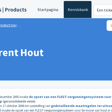
s | Products
Startpagina
Kennisbank
Een tick
roductnormen
rent Hout
 december 2005 inzake
de opzet van een FLEGT-vergunningensysteem voor
p
(
geconsolideerde versie
).
 17 oktober 2008 tot vaststelling van
gedetailleerde maatregelen ter uitvo
 inzake de opzet van een FLEGT-vergunningensysteem voor de invoer van hout in 