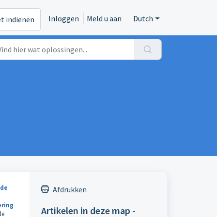
Inloggen
Meld u aan
Dutch
et indienen
 de
Afdrukken
ering
Artikelen in deze map -
de