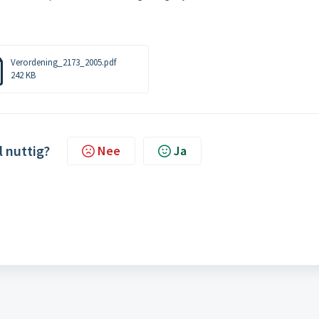
Verordening_2173_2005.pdf
242 KB
l nuttig?
Nee
Ja