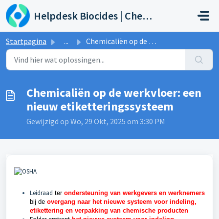
Doorgaan naar hoofdinhoud
Helpdesk Biocides | Chemicals | Products
Startpagina
...
Chemicaliën op de werkvloer: een nieuw etiketteringssysteem
Chemicaliën op de werkvloer: een
nieuw etiketteringssysteem
Gewijzigd op Wo, 29 Okt, 2025 om 3:30 PM
Leidraad
ter
ondersteuning van werkgevers en werknemers
bij de
overgang naar het nieuwe systeem voor indeling,
etikettering en verpakking van chemische producten