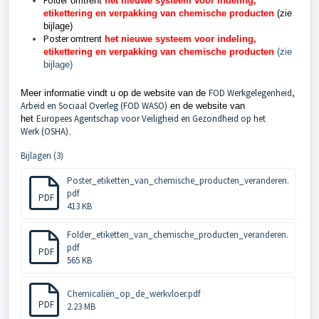
Folder
omtrent
het nieuwe systeem voor indeling,
etikettering en verpakking van chemische producten
(zie
bijlage)
Poster
omtrent
het nieuwe systeem voor indeling,
etikettering en verpakking van chemische producten
(zie
bijlage)
FOD Werkgelegenheid,
Meer informatie vindt u op de website van de
Arbeid en Sociaal Overleg (FOD WASO)
en de website van
Europees Agentschap voor Veiligheid en Gezondheid op het
het
Werk (OSHA)
.
Bijlagen (3)
Poster_etiketten_van_chemische_producten_veranderen.
pdf
PDF
413 KB
Folder_etiketten_van_chemische_producten_veranderen.
pdf
PDF
565 KB
Chemicaliën_op_de_werkvloer.pdf
PDF
2.23 MB