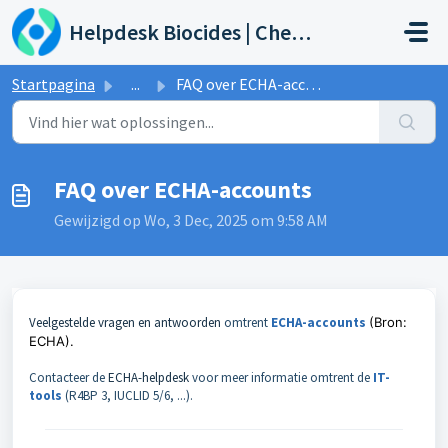
Doorgaan naar hoofdinhoud
Helpdesk Biocides | Chemicals | Products
Startpagina
...
FAQ over ECHA-accounts
FAQ over ECHA-accounts
Gewijzigd op Wo, 3 Dec, 2025 om 9:58 AM
Veelgestelde vragen en antwoorden
omtrent
ECHA-accounts
(Bron:
ECHA).
Contacteer de
ECHA-helpdesk
voor meer informatie omtrent de
IT-
tools
(R4BP 3, IUCLID 5/6, ...).