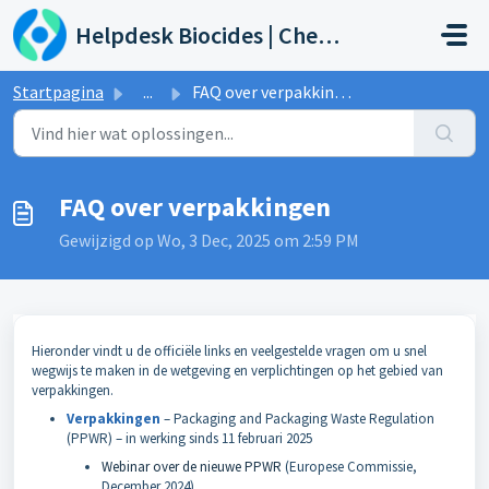
Doorgaan naar hoofdinhoud
Helpdesk Biocides | Chemicals | Products
Startpagina
...
FAQ over verpakkingen
FAQ over verpakkingen
Gewijzigd op Wo, 3 Dec, 2025 om 2:59 PM
Hieronder vindt u de officiële links en veelgestelde vragen om u snel
wegwijs te maken in de wetgeving en verplichtingen op het gebied van
verpakkingen.
Verpakkingen
– Packaging and Packaging Waste Regulation
(PPWR) – in werking sinds 11 februari 2025
Webinar over de nieuwe PPWR
(Europese Commissie,
December 2024)