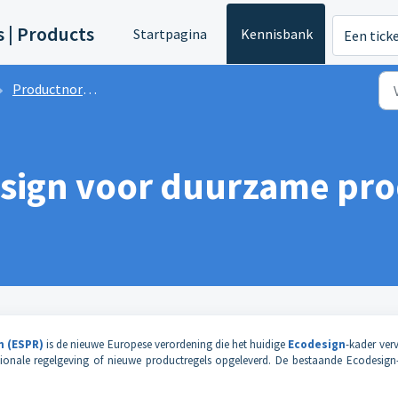
s | Products
Startpagina
Kennisbank
Een tick
Productnormen
esign voor duurzame pr
n (ESPR)
is de nieuwe Europese verordening die het huidige
Ecodesign
-kader ver
nale regelgeving of nieuwe productregels opgeleverd. De bestaande Ecodesign