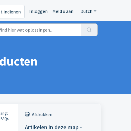
Inloggen
Meld u aan
Dutch
et indienen
oducten
vangt.
Afdrukken
-FAQs
Artikelen in deze map -