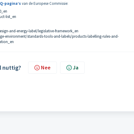
FAQ-pagina’s
van de Europese Commissie:
-0_en
ct-list_en
design-and-energy-label/legislative-framework_en
e-environment/standards-tools-and-labels/products-labelling-rules-and-
lation_en
l nuttig?
Nee
Ja