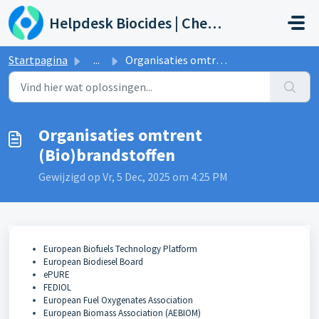
Doorgaan naar hoofdinhoud
Helpdesk Biocides | Chemicals | Products
Startpagina
...
Organisaties omtrent (Bio)brandstoffen
Organisaties omtrent
(Bio)brandstoffen
Gewijzigd op Vr, 5 Dec, 2025 om 4:25 PM
European Biofuels Technology Platform
European Biodiesel Board
ePURE
FEDIOL
European Fuel Oxygenates Association
European Biomass Association (AEBIOM)