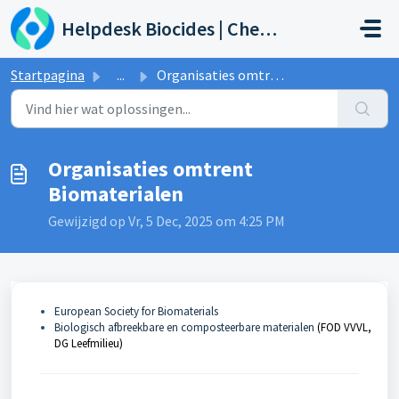
Doorgaan naar hoofdinhoud
Helpdesk Biocides | Chemicals | Products
Startpagina
...
Organisaties omtrent Biomaterialen
Organisaties omtrent
Biomaterialen
Gewijzigd op Vr, 5 Dec, 2025 om 4:25 PM
European Society for Biomaterials
Biologisch afbreekbare en composteerbare materialen
(FOD VVVL,
DG Leefmilieu)