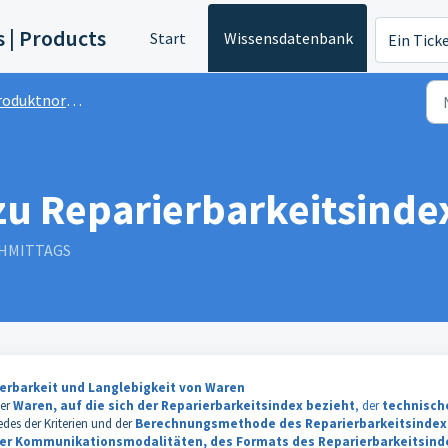
s | Products
Start
Wissensdatenbank
Ein Tick
oduktnormen
u Reparierbarkeitsinde
ACHMITTAGS
erbarkeit und Langlebigkeit von Waren
der
Waren, auf die sich der Reparierbarkeitsindex bezieht
, der
technisch
edes der Kriterien und der
Berechnungsmethode des Reparierbarkeitsindex
er Kommunikationsmodalitäten, des Formats des Reparierbarkeitsind