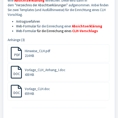
eine
Absichtserklärung
einreichen. Diese wird dann in
dem
"
Verzeichnis der Absichtserklärungen
"
aufgenommen. Anbei finden
Sie zwei Templates (und Ausfüllhinweise) für die Einrichtung eines CLH
Vorschlag.
Antragsverfahren
Web-Formular
für die Einreichung einer
Absichtserklärung
Web-Formular
für die Einreichung eines
CLH-Vorschlags
Anhänge (3)
Hinweise_CLH.pdf
PDF
214 KB
Vorlage_CLH_Anhang_I.doc
DOC
430 KB
Vorlage_CLH.doc
DOC
659 KB