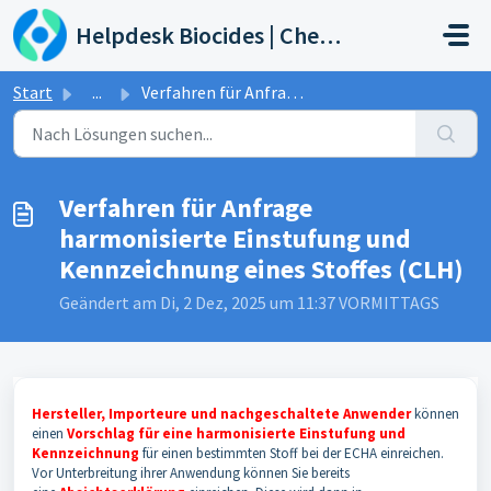
Zum hauptsächlichen Inhalt gehen
Helpdesk Biocides | Chemicals | Products
Start
...
Verfahren für Anfrage harmonisierte Einstufung und Kennze...
Verfahren für Anfrage
harmonisierte Einstufung und
Kennzeichnung eines Stoffes (CLH)
Geändert am Di, 2 Dez, 2025 um 11:37 VORMITTAGS
Hersteller, Importeure und nachgeschaltete Anwender
können
einen
Vorschlag für eine harmonisierte Einstufung und
Kennzeichnung
für einen bestimmten Stoff bei der ECHA einreichen.
Vor Unterbreitung ihrer Anwendung können Sie bereits