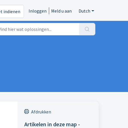
Inloggen
Meld u aan
Dutch
et indienen
Afdrukken
Artikelen in deze map -