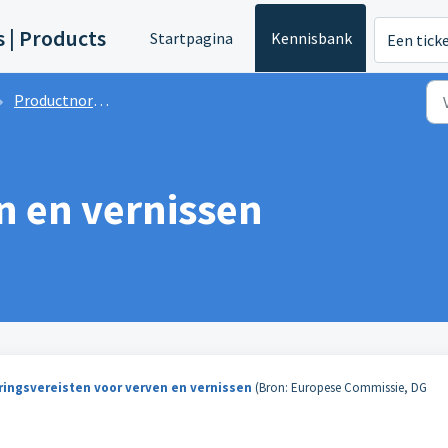
s | Products
Startpagina
Kennisbank
Een tick
Productnormen
n en vernissen
ringsvereisten
voor verven en vernissen
(Bron: Europese Commissie, DG