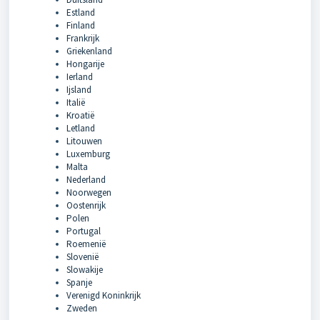
Estland
Finland
Frankrijk
Griekenland
Hongarije
Ierland
Ijsland
Italië
Kroatië
Letland
Litouwen
Luxemburg
Malta
Nederland
Noorwegen
Oostenrijk
Polen
Portugal
Roemenië
Slovenië
Slowakije
Spanje
Verenigd Koninkrijk
Zweden