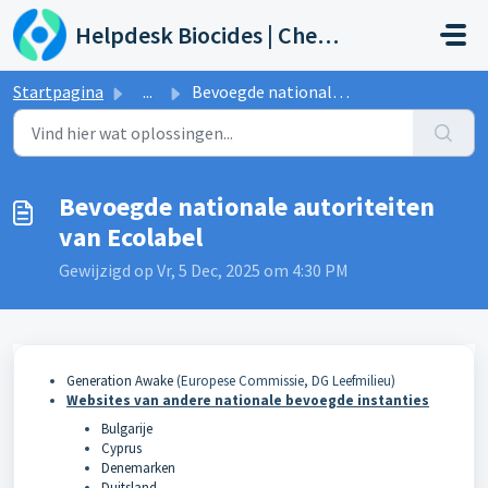
Doorgaan naar hoofdinhoud
Helpdesk Biocides | Chemicals | Products
Startpagina
...
Bevoegde nationale autoriteiten van Ecolabel
Bevoegde nationale autoriteiten
van Ecolabel
Gewijzigd op Vr, 5 Dec, 2025 om 4:30 PM
Generation Awake
(Europese Commissie, DG Leefmilieu)
Websites van andere nationale bevoegde instanties
Bulgarije
Cyprus
Denemarken
Duitsland