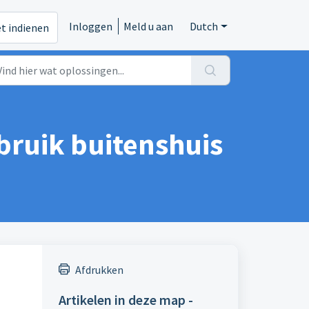
Inloggen
Meld u aan
Dutch
et indienen
bruik buitenshuis
Afdrukken
Artikelen in deze map -