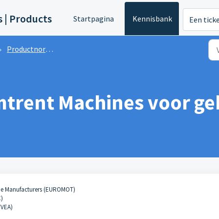
s | Products
Startpagina
Kennisbank
Een tick
Productnormen
mtrent Machines voor ge
ine Manufacturers (EUROMOT)
C)
TVEA)