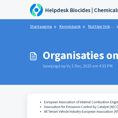
Doorgaan naar hoofdinhoud
Helpdesk Biocides | Chemical
Startpagina
Kennisbank
Nuttige links & Evenementen
Organisaties o
Gewijzigd op Vr, 5 Dec, 2025 om 4:33 PM
European Association of Internal Combustion Eng
Association for Emissions Control by Catalyst (AEC
All Terrain Vehicle Industry European Association (A