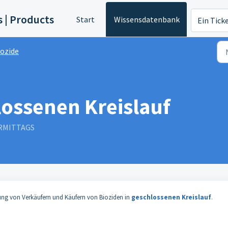
s | Products
Start
Wissensdatenbank
Ein Tick
iozide
ossenen Kreislauf
VORMITTAGS
ung von Verkäufern und Käufern von Bioziden in
geschlossenen Kreislauf
.