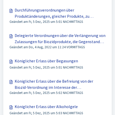
Durchführungsverordnungen über
Produktänderungen, gleicher Produkte, zu
Geändert am Fr, 5 Dez, 2025 um 5:01 NACHMITTAGS
entrichtenden Gebühren und die Änderung des
Anhangs I der Verordnung (EU) Nr. 528/2012
Delegierte Verordnungen über die Verlängerung von
Zulassungen für Biozidprodukte, die Gegenstand
Geändert am Do, 4 Aug, 2022 um 11:24 VORMITTAGS
der gegenseitigen Anerkennung waren und das
Arbeitsprogramm zur systematischen Prüfung
aller in Biozidprodukten enthaltenen alten
Königlicher Erlass über Begasungen
Wirkstoffe
Geändert am Fr, 5 Dez, 2025 um 5:01 NACHMITTAGS
Königlicher Erlass über die Befreiung von der
Biozid-Verordnung im Interesse der
Geändert am Fr, 5 Dez, 2025 um 5:02 NACHMITTAGS
Landesverteidigung
Königlicher Erlass über Alkoholgele
Geändert am Fr, 5 Dez, 2025 um 5:03 NACHMITTAGS