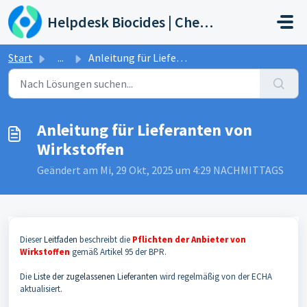
Zum hauptsächlichen Inhalt gehen
Helpdesk Biocides | Chemicals | Products
Start
...
Anleitung für Lieferanten von Wirkstoffen
Anleitung für Lieferanten von
Wirkstoffen
Geändert am Mi, 29 Okt, 2025 um 4:29 NACHMITTAGS
Dieser
Leitfaden
beschreibt die
Pflichten der Anbieter von
Wirkstoffen
gemäß Artikel 95 der BPR.
Die
Liste der zugelassenen Lieferanten
wird regelmäßig von der ECHA
aktualisiert.