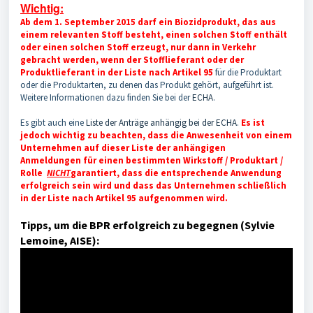
Wichtig:
Ab dem 1. September 2015 darf ein Biozidprodukt, das aus
einem relevanten Stoff besteht, einen solchen Stoff enthält
oder einen solchen Stoff erzeugt, nur dann in Verkehr
gebracht werden, wenn der Stofflieferant oder der
Produktlieferant in der Liste nach Artikel 95
für die Produktart
oder die Produktarten, zu denen das Produkt gehört, aufgeführt ist.
Weitere Informationen dazu finden Sie bei der
ECHA
.
Es gibt auch eine
Liste der Anträge anhängig bei der ECHA
.
Es ist
jedoch wichtig zu beachten, dass die Anwesenheit von einem
Unternehmen auf dieser Liste der anhängigen
Anmeldungen für einen bestimmten Wirkstoff / Produktart /
Rolle
NICHT
garantiert, dass die entsprechende Anwendung
erfolgreich sein wird und dass das Unternehmen schließlich
in der Liste nach Artikel 95 aufgenommen wird.
Tipps, um die BPR erfolgreich zu begegnen (Sylvie
Lemoine, AISE):