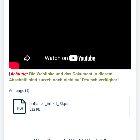
[
Achtung:
Die Weblinke und das Dokument in diesem
Abschnitt sind zurzeit noch nicht auf Deutsch verfügbar.
]
Anhänge (1)
Leitfaden_Artikel_95.pdf
PDF
312 KB